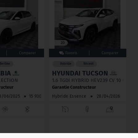
20
Berline
Hybride
Récent
BIA
HYUNDAI TUCSON
ELECTION
1.6 TGDI HYBRID HEV239 CV 10 KMS
ructeur
Garantie Constructeur
/06/2025
●
15 930 km
Hybride Essence
●
28/04/2026
●
18 km
680 €
30 980 €
TTC
TTC