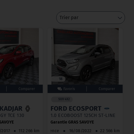
Trier par
18
SUV 4X2
 KADJAR
FORD ECOSPORT
GY TCE 130
1.0 ECOBOOST 125CH ST-LINE
 SAVOYE
Garantie GRAS SAVOYE
/01/2017
●
112 266 km
Essence
●
16/08/2022
●
22 566 km