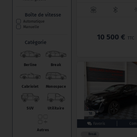
Maxus
(1)
Boîte de vitesse
Automatique
Manuelle
10 500 €
TTC
Catégorie
Berline
Break
Cabriolet
Monospace
SUV
Utilitaire
18
Autres
Break