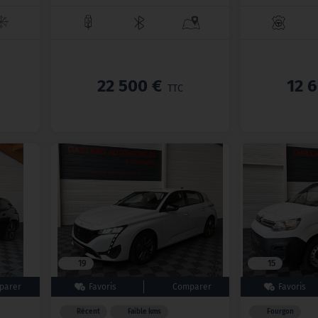
22 500 €
12 
TTC
19
15
Récent
Faible kms
Fourgon