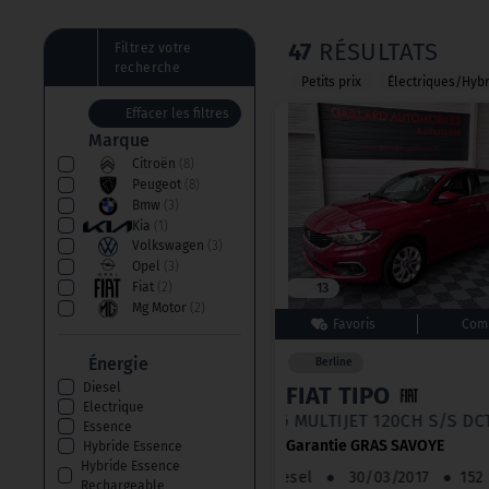
47
RÉSULTATS
Filtrez votre
recherche
Petits prix
Électriques/Hyb
Effacer les filtres
Marque
Citroën
(8)
Peugeot
(8)
Bmw
(3)
Kia
(1)
Volkswagen
(3)
Opel
(3)
Fiat
(2)
13
Mg Motor
(2)
Nissan
(1)
Toyota
(1)
Énergie
Berline
Hyundai
(1)
Diesel
FIAT TIPO
Ds
(5)
Electrique
Skoda
(2)
1.6 MULTIJET 120CH S/S 
Essence
Jeep
(1)
Garantie GRAS SAVOYE
Hybride Essence
Renault
(4)
Hybride Essence
Ford
(1)
Diesel
●
30/03/2017
●
1
Rechargeable