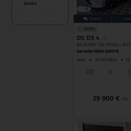
Année
21
Berline
DS DS 4
BLUEHDI 130 RIVOLI AU
Garantie GRAS SAVOYE
Diesel
●
23/05/2024
●
1
29 900 €
TTC