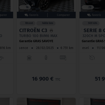
16
29
Récent
Faible kms
SUV 4X4
CITROËN C3
BMW SERI
TO
TURBO 100 BVM6 MAX
840D XDRIVE 
Garantie GRAS SAVOYE
Garantie GRAS
5 816 km
Essence
●
28/02/2025
●
6 751 km
Diesel
●
11/
16 900 €
51 
TTC