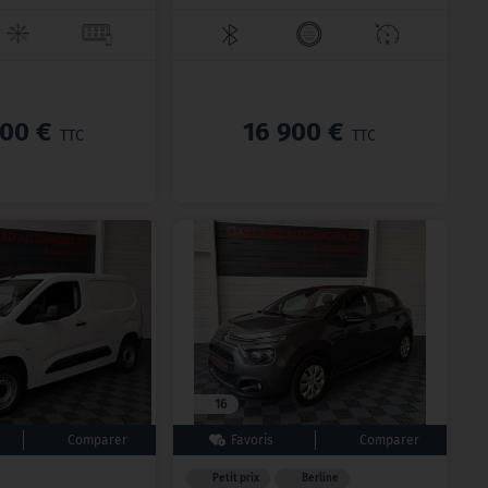
600 €
16 900 €
TTC
TTC
16
Petit prix
Berline