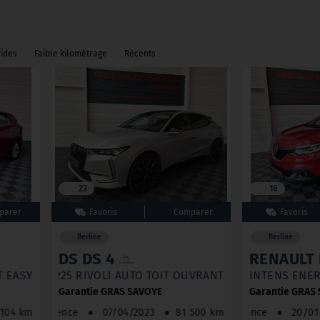
rides
Faible kilométrage
Récents
23
16
Berline
Berline
DS DS 4
RENAULT
DCT EASY
225 RIVOLI AUTO TOIT OUVRANT
INTENS ENER
Garantie GRAS SAVOYE
Garantie GRAS
52 104 km
Essence
●
07/04/2023
●
81 500 km
Essence
●
20