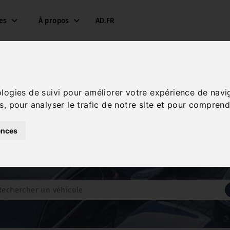
ces
À propos
AD.FR
os véhicules chez
GARAG
ologies de suivi pour améliorer votre expérience de navi
s, pour analyser le trafic de notre site et pour comprend
ences
GARAGE GAILLARD
vous propose un large choix de véhicule.
res, affinez votre recherche afin de trouver la voiture qui cor