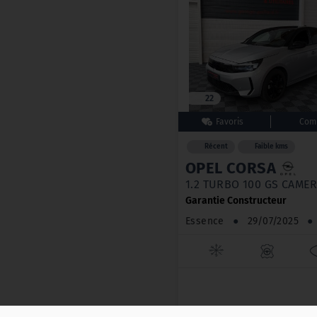
22
Récent
Faible kms
OPEL CORSA
1.2 TURBO 100 GS CAMER
Garantie Constructeur
Essence
●
29/07/2025
●
16 500 €
TTC