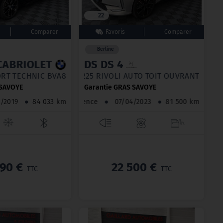
22
Berline
E 8 CABRIOLET
DS DS 4
320CH M SPORT TECHNIC BVA8
225 RIVOLI AUTO TOIT OUVRANT
 SAVOYE
Garantie GRAS SAVOYE
06/2019
●
84 033 km
Essence
●
07/04/2023
●
81 500 km
990 €
22 500 €
TTC
TTC