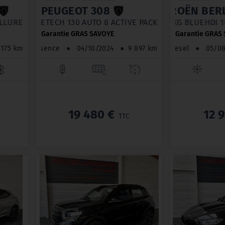
PEUGEOT 308
CITROËN 
8 ALLURE
1.2 PURETECH 130 AUTO 8 ACTIVE PACK
TAILLE M 650K
Garantie GRAS SAVOYE
Garantie GRAS
95 175 km
Essence
●
04/10/2024
●
9 897 km
Diesel
●
05/
19 480 €
12 
TTC