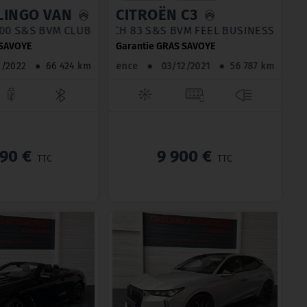
BERLINGO VAN
CITROËN C3
G BLUEHDI 100 S&S BVM CLUB
PURETECH 83 S&S BVM FEEL BUSINES
 SAVOYE
Garantie GRAS SAVOYE
08/2022
●
66 424 km
Essence
●
03/12/2021
●
56 787 km
990 €
9 900 €
TTC
TTC