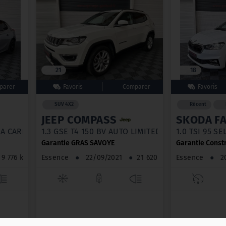
21
18
SUV 4X2
Récent
JEEP COMPASS
SKODA FA
A CARPLAY
1.3 GSE T4 150 BV AUTO LIMITED
1.0 TSI 95 S
Garantie GRAS SAVOYE
Garantie Const
9 776 km
Essence
●
22/09/2021
●
21 620 km
Essence
●
20
20 900 €
16 
TTC