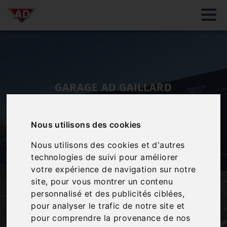
Dépannage remorquage
24/24 - Toute l'année notre
équipe se mobilise pour vous
venir en aide en cas de besoin
Nous utilisons des cookies
Notre service de dépannage à MONTPON-MENESTEROL
Nous utilisons des cookies et d'autres
est prête à venir récupérer votre véhicule en cas de
panne ou autres incidents !
technologies de suivi pour améliorer
votre expérience de navigation sur notre
En savoir plus
site, pour vous montrer un contenu
personnalisé et des publicités ciblées,
pour analyser le trafic de notre site et
pour comprendre la provenance de nos